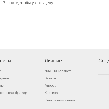
Звоните, чтобы узнать цену
висы
Личные
След
к
Личный кабинет
едние
Заказы
нки
Адреса
ительная бригада
Корзина
Список пожеланий